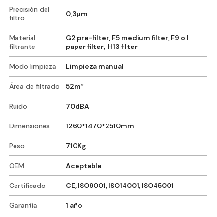
Precisión del
0,3μm
filtro
Material
G2 pre-filter, F5 medium filter, F9 oil
filtrante
paper filter, H13 filter
Modo limpieza
Limpieza manual
Área de filtrado
52m²
Ruido
70dBA
Dimensiones
1260*1470*2510mm
Peso
710Kg
OEM
Aceptable
Certificado
CE, ISO9001, ISO14001, ISO45001
Garantía
1 año