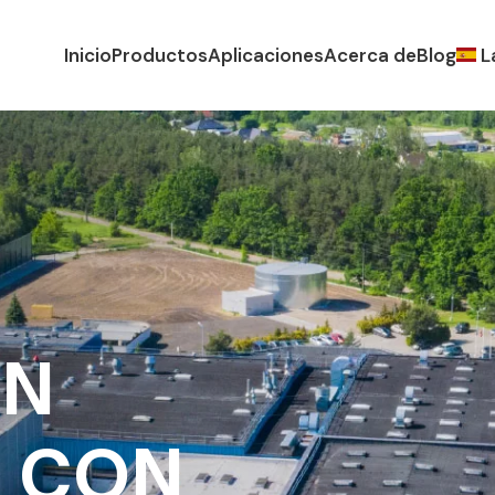
Inicio
Productos
Aplicaciones
Acerca de
Blog
L
R
E
T
EN
I
A
 CON