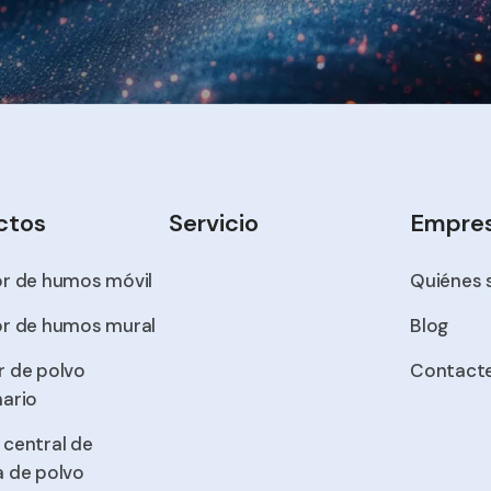
ctos
Servicio
Empre
or de humos móvil
Quiénes
or de humos mural
Blog
r de polvo
Contacte
nario
 central de
a de polvo