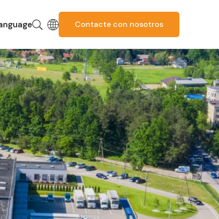
anguage
Contacte con nosotros
ussian
Portuguese
French
nglish
Korean
hai
talian
rabic
German