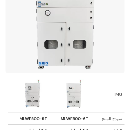
IMG
نموذج المنتج
MLWF500-6T
MLWF500-9T