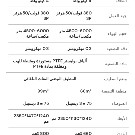
الطاقة
4 كيلو واط
4 كيلو واط
380 فولت/50 هرتز
380 فولت/50 هرتز
جهد العمل
3P
3P
4500-6000 متر
4500-6000 متر
حجم الهواء
مكعب/ساعة
مكعب/ساعة
دقة التصفية
0.3 ميكرومتر
0.3 ميكرومتر
ألياف بوليستر PTFE مستوردة ومثبطة للهب
مادة التصفية
ومغلفة بمادة PTFE
وضع التنظيف
التنظيف النبضي النفاث التلقائي
منطقة التصفية
66m²
99m²
الضوضاء
75 ± 3 ديسيبل
75 ± 3 ديسيبل
1240*1470*2350
الأبعاد
1240*1130*2350 مم
مم
الوزن
660 كجم
800 كجم