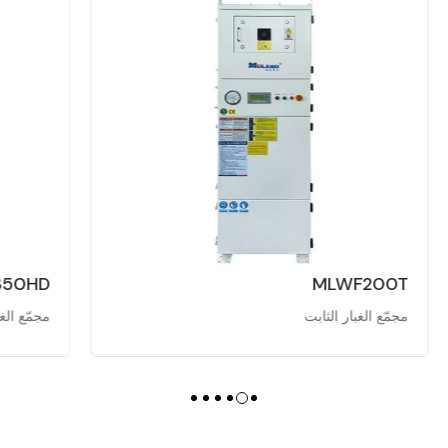
حاوية الغبار 400
مجمّع الغبار 
MLWF350HD
مجمّع الغبار الثابت