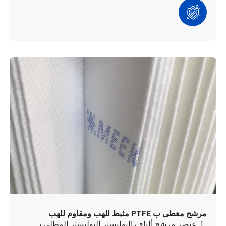
مرشح مغطى ب PTFE مثبط للهب ومقاوم للهب
1. عنصر مرشح ألياف البوليستر البوليستر المطلي بـ