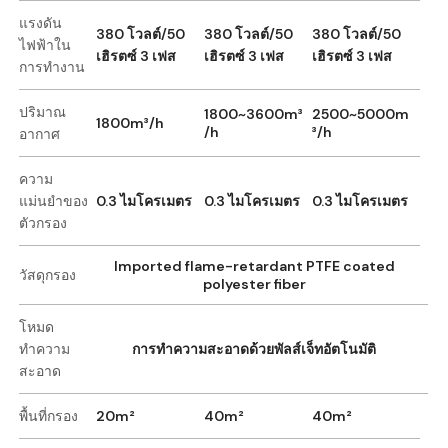
แรงดัน
380 โวลต์/50
380 โวลต์/50
380 โวลต์/50
ไฟฟ้าใน
เฮิรตซ์ 3 เฟส
เฮิรตซ์ 3 เฟส
เฮิรตซ์ 3 เฟส
การทำงาน
ปริมาณ
1800~3600m³
2500~5000m
1800m³/h
/h
³/h
อากาศ
ความ
แม่นยำของ
0.3 ไมโครเมตร
0.3 ไมโครเมตร
0.3 ไมโครเมตร
ตัวกรอง
Imported flame-retardant PTFE coated
วัสดุกรอง
polyester fiber
โหมด
ทำความ
การทำความสะอาดด้วยพัลส์เจ็ทอัตโนมัติ
สะอาด
พื้นที่กรอง
20m²
40m²
40m²