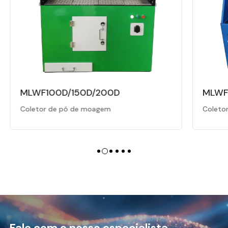
MLWF
Coleto
MLWF320-DM
Coletor de pó de moagem
Fale com o nosso especialista