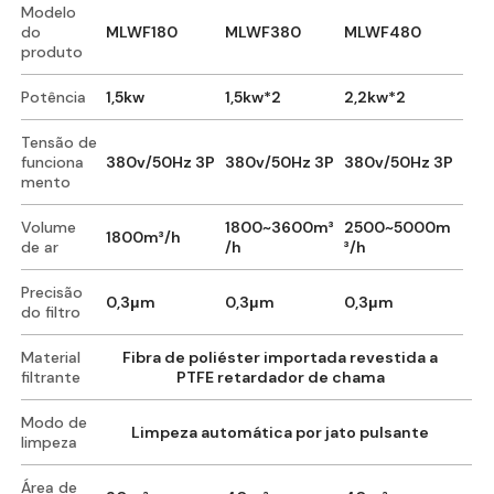
Modelo
do
MLWF180
MLWF380
MLWF480
produto
Potência
1,5kw
1,5kw*2
2,2kw*2
Tensão de
funciona
380v/50Hz 3P
380v/50Hz 3P
380v/50Hz 3P
mento
Volume
1800~3600m³
2500~5000m
1800m³/h
de ar
/h
³/h
Precisão
0,3μm
0,3μm
0,3μm
do filtro
Material
Fibra de poliéster importada revestida a
filtrante
PTFE retardador de chama
Modo de
Limpeza automática por jato pulsante
limpeza
Área de