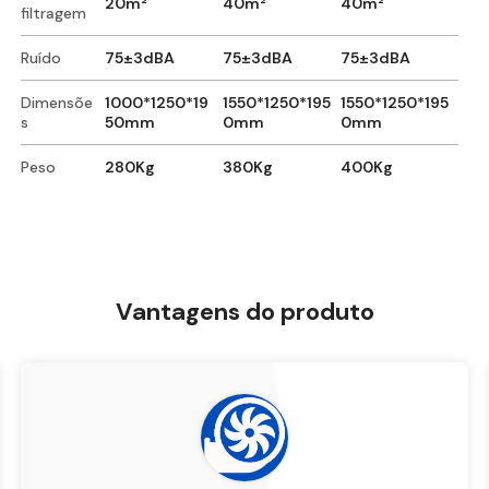
20m²
40m²
40m²
filtragem
Ruído
75±3dBA
75±3dBA
75±3dBA
Dimensõe
1000*1250*19
1550*1250*195
1550*1250*195
s
50mm
0mm
0mm
Peso
280Kg
380Kg
400Kg
Vantagens do produto