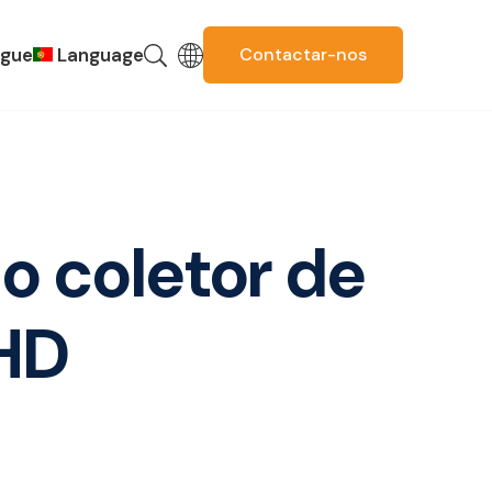
ogue
Language
Contactar-nos
Russian
Spanish
French
o coletor de
English
Korean
HD
Thai
Italian
Arabic
German