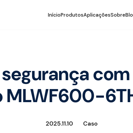
Início
Produtos
Aplicações
Sobre
Bl
segurança com 
ó MLWF600-6T
2025.11.10
Caso