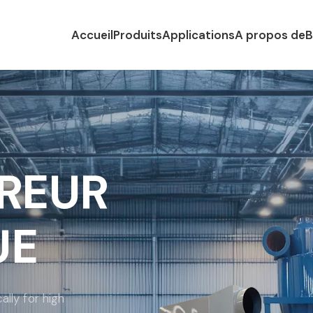
Accueil
Produits
Applications
A propos de
B
REUR
UE
ally for high