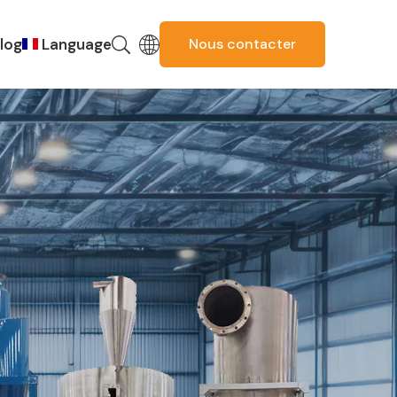
log
Language
Nous contacter
Russian
Spanish
Portuguese
English
Korean
Thai
Italian
Arabic
German