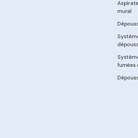
Aspirat
mural
Dépouss
Système
dépouss
Système
fumées 
Dépouss