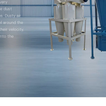
very
ve dust
ns. Dusty air
el around the
heir velocity,
into the