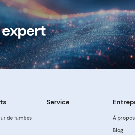
e expert
ts
Service
Entrep
eur de fumées
À propos
Blog