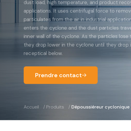
dust load, high temperature, and product reco
applications.​ It uses centrifugal force to remo
particulates from the air in industrial applicatio
enters the cyclone and the dust particles trav
inner wall of the cyclone. As the particles lose t
they drop lower in the cyclone until they drop 
receptical below.
Prendre contact
Accueil
/
Produits
/
Dépoussiéreur cyclonique