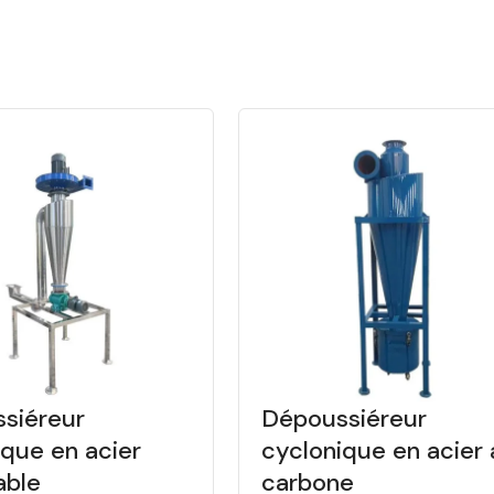
siéreur
Dépoussiéreur
ique en acier
cyclonique en acier
able
carbone